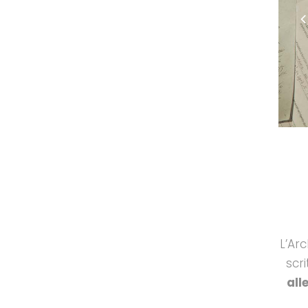
L’Arc
scri
all