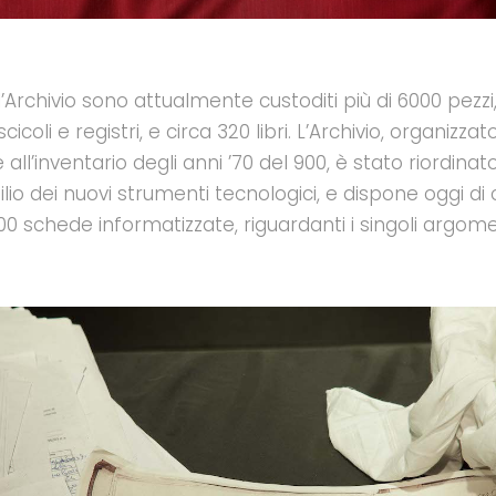
l’Archivio sono attualmente custoditi più di 6000 pezzi,
scicoli e registri, e circa 320 libri. L’Archivio, organizzato
 all’inventario degli anni ’70 del 900, è stato riordinat
silio dei nuovi strumenti tecnologici, e dispone oggi di 
00 schede informatizzate, riguardanti i singoli argome