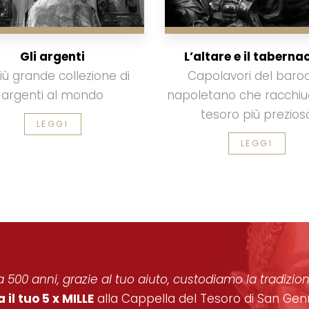
Gli argenti
L’altare e il taberna
iù grande collezione di
Capolavori del baro
argenti al mondo
napoletano che racchiu
tesoro più prezios
LEGGI
LEGGI
 500 anni, grazie al tuo aiuto, custodiamo la tradizi
 il tuo 5 x MILLE
alla Cappella del Tesoro di San Gen