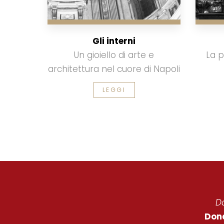
Gli interni
Un gioiello di arte e
La p
architettura nel cuore di Napoli
LEGGI
Da
Dona