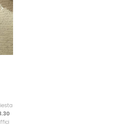
hiesta
8.30
ffici