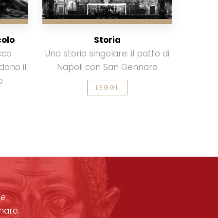
colo
Storia
cco
Una storia singolare: il patto di
dono il
Napoli con San Gennaro
o
LEGGI
one
naro.