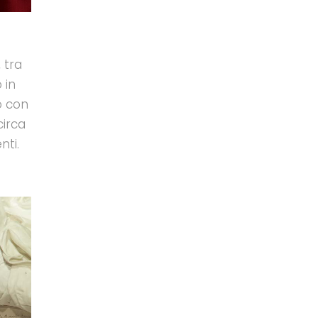
 tra
 in
o con
circa
nti.