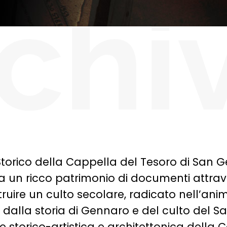
chi
o Storico della Cappella del Tesoro di San 
 un ricco patrimonio di documenti attrave
truire un culto secolare, radicato nell’ani
 dalla storia di Gennaro e del culto del Sa
e storico-artistica e architettonica della 