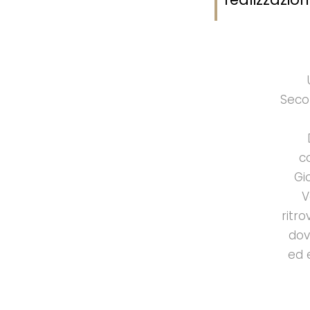
Secon
c
Gi
V
ritro
dov
ed 