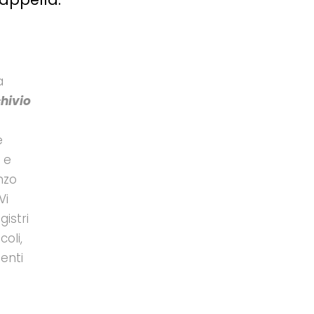
a
hivio
e
 e
nzo
Vi
gistri
oli,
enti