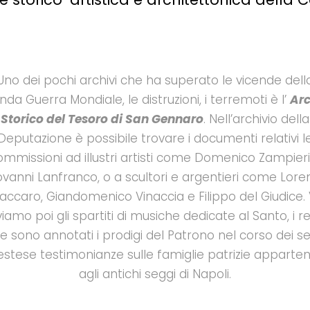
Uno dei pochi archivi che ha superato le vicende dell
da Guerra Mondiale, le distruzioni, i terremoti è l’
Arc
Storico del Tesoro di San Gennaro
. Nell’archivio della
Deputazione è possibile trovare i documenti relativi l
ommissioni ad illustri artisti come Domenico Zampieri
ovanni Lanfranco, o a scultori e argentieri come Lore
accaro, Giandomenico Vinaccia e Filippo del Giudice. 
viamo poi gli spartiti di musiche dedicate al Santo, i re
e sono annotati i prodigi del Patrono nel corso dei sec
estese testimonianze sulle famiglie patrizie apparten
agli antichi seggi di Napoli.