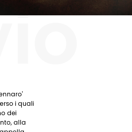
vio
Gennaro'
rso i quali
mo dei
nto, alla
Cappella.