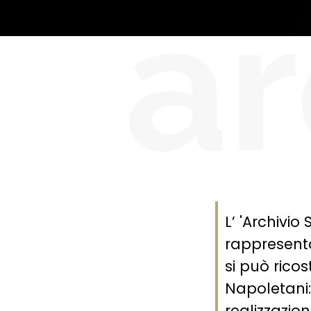
ar
L’ 'Archivi
rappresenta
si può ricos
Napoletani:
realizzazion