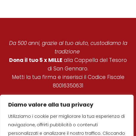
Da 500 anni, grazie al tuo aiuto, custodiamo la
tradizione
Dona il tuo 5 x MILLE
alla Cappella del Tesoro
di San Gennaro.
Metti la tua firma e inserisci il Codice Fiscale
80016350631
REAL CAPPELLA DEL
Diamo valore alla tua privacy
TESORO DI SAN
Utilizziamo i cookie per migliorare la tua esperienza di
GENNARO
navigazione, offrirti pubblicità o contenuti
© Copyright 2019
–
Real Cappella del Tesoro di
personalizzati e analizzare il nostro traffico. Cliccando