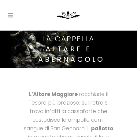
LA CAPPELLA
ALTARE E
TABERNACOLO
L’Altare Maggiore
racchiude il
Tesoro più prezioso: sul retro si
trova infatti la cassaforte che
custodisce le ampolle con il
sangue di San Gennaro. I
l
paliotto