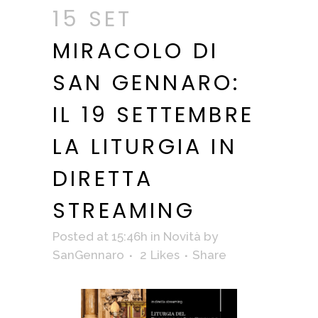
15 SET
MIRACOLO DI
SAN GENNARO:
IL 19 SETTEMBRE
LA LITURGIA IN
DIRETTA
STREAMING
Posted at 15:46h
in
Novità
by
SanGennaro
2
Likes
Share