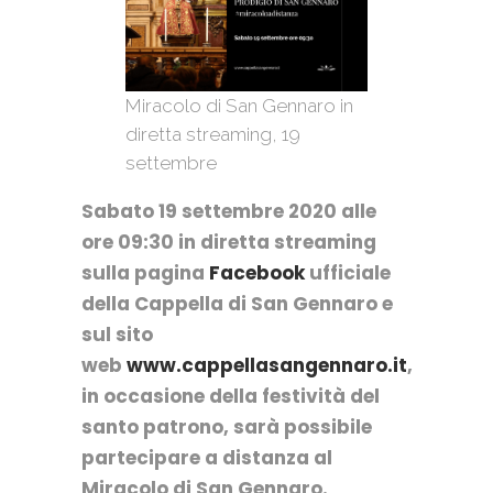
Miracolo di San Gennaro in
diretta streaming, 19
settembre
Sabato 19 settembre 2020 alle
ore 09:30 in diretta streaming
sulla pagina
Fa
c
e
b
o
o
k
ufficiale
della Cappella di San Gennaro e
sul sito
web
w
w
w
.
c
a
p
p
e
l
l
a
s
a
n
g
e
n
n
a
r
o
.
i
t
,
in occasione della festività del
santo patrono, sarà possibile
partecipare a distanza al
Miracolo di San Gennaro.