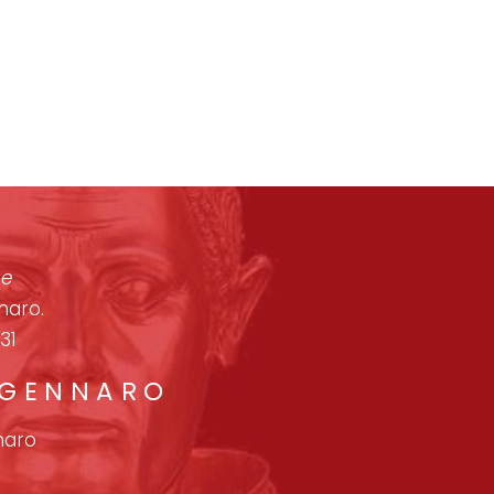
one
naro.
31
 GENNARO
naro