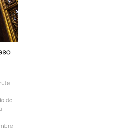
eso
nute
io da
a
embre