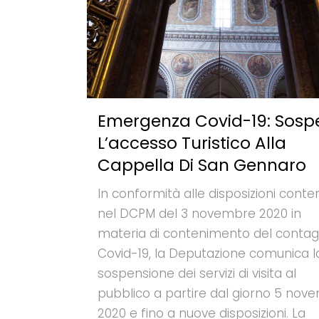
Emergenza Covid-19: Sosp
L’accesso Turistico Alla
Cappella Di San Gennaro
In conformità alle disposizioni conte
nel DCPM del 3 novembre 2020 in
materia di contenimento del contag
Covid-19, la Deputazione comunica l
sospensione dei servizi di visita al
pubblico a partire dal giorno 5 nov
2020 e fino a nuove disposizioni. La