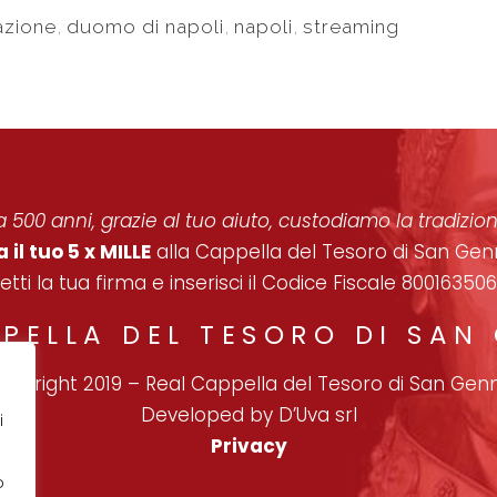
azione
,
duomo di napoli
,
napoli
,
streaming
 500 anni, grazie al tuo aiuto, custodiamo la tradizi
 il tuo 5 x MILLE
alla Cappella del Tesoro di San Gen
etti la tua firma e inserisci il Codice Fiscale 800163506
PPELLA DEL TESORO DI SAN
opyright 2019
–
Real Cappella del Tesoro di San Gen
Developed by
D’Uva
srl
i
Privacy
o