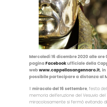
Mercoledì 16 dicembre 2020 alle ore 
pagina
Fa
c
e
b
o
o
k
ufficiale della Cap
web
w
w
w
.
c
a
p
p
e
l
l
a
s
a
n
g
e
n
n
a
r
o
.
i
t
, i
possibile partecipare a distanza al 
Il
miracolo del 16 settembre
, festa de
memoria dell’eruzione del Vesuvio del 
miracolosamente si fermò evitando di i