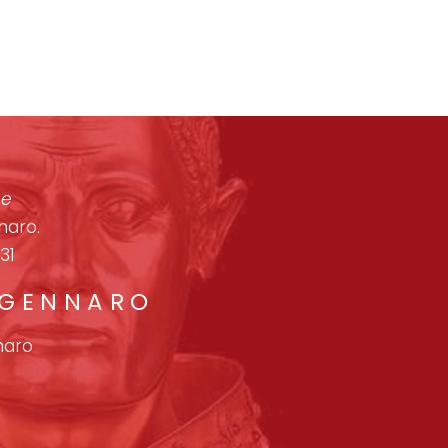
one
naro.
31
 GENNARO
naro