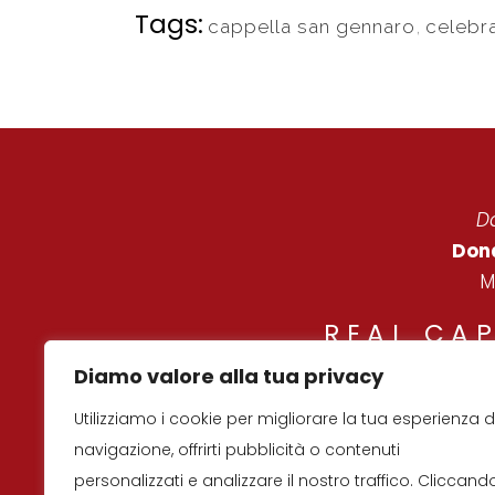
Tags:
cappella san gennaro
,
celebr
Da
Dona
M
REAL CA
Diamo valore alla tua privacy
© C
Utilizziamo i cookie per migliorare la tua esperienza d
navigazione, offrirti pubblicità o contenuti
personalizzati e analizzare il nostro traffico. Cliccand