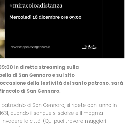
09:00 in diretta streaming sulla
pella di San Gennaro e sul sito
n occasione della festività del santo patrono, sarà
Miracolo di San Gennaro.
l patrocinio di San Gennaro, si ripete ogni anno in
1631, quando il sangue si sciolse e il magma
nvadere la città. (Qui puoi trovare maggiori