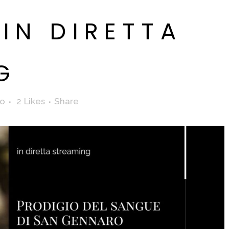
IN DIRETTA
G
o
2
Likes
Share