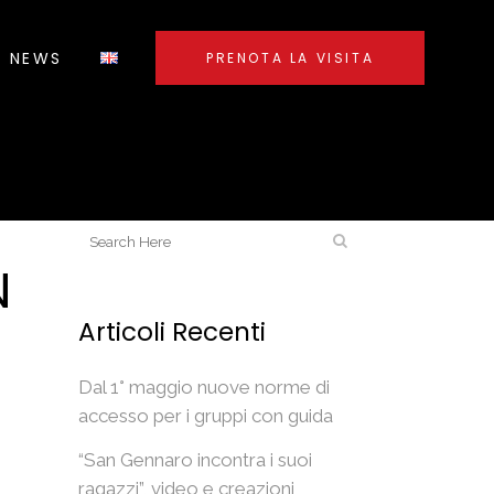
NEWS
PRENOTA LA VISITA
N
Articoli Recenti
Dal 1° maggio nuove norme di
accesso per i gruppi con guida
“San Gennaro incontra i suoi
ragazzi”, video e creazioni